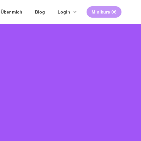
Über mich
Blog
Login
Minikurs 0€