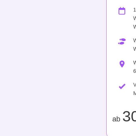
1
W
W
W
W
W
6
V
M
3
ab