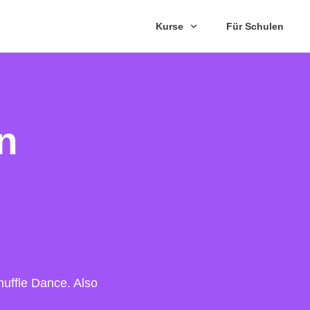
Kurse
Für Schulen
n
huffle Dance. Also