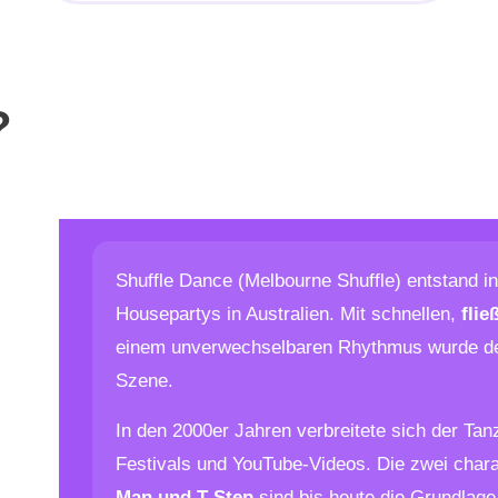
?
Shuffle Dance (Melbourne Shuffle) entstand i
Housepartys in Australien. Mit schnellen,
fli
einem unverwechselbaren Rhythmus wurde der
Szene.
In den 2000er Jahren verbreitete sich der Tanz
Festivals und YouTube-Videos. Die zwei chara
Man und T-Step
sind bis heute die Grundlage