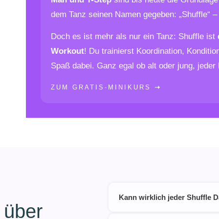
dem Tanz seinen Namen gegeben: „Shuffle“ – 
Doch es ist mehr als nur ein Tanz: Shuffle ist
Workout
! Du trainierst Koordination, Kondit
Spaß dabei. Ganz egal ob alt oder jung, jeder 
ZUM GRATIS-MINIKURS
➝
Kann wirklich jeder Shuffle 
 über