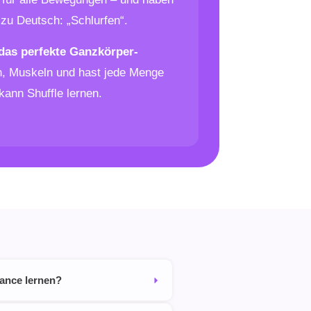
zu Deutsch: „Schlurfen“.
das perfekte Ganzkörper-
ion, Muskeln und hast jede Menge
kann Shuffle lernen.
Dance lernen?